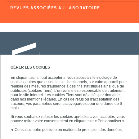
REVUES ASSOCIÉES AU LABORATOIRE
GÉRER LES COOKIES
En cliquant sur « Tout accepter », vous acceptez le stockage de
cookies, autres que essentiels et fonctionnels, sur votre appareil pour
Université Paris-Est Créteil
réaliser des mesures d'audience à des fins statistiques ainsi que de
Faculté des lettres, langues et sciences
publicités (cookies Tiers). L'université est responsable de traitement
pour le site Internet. Les cookies Tiers sont détaillés par domaine
humaines
dans nos mentions légales. En cas de refus ou d'acceptation des
61, avenue du Général de Gaulle
traceurs, vos paramètres seront sauvegardés pour une durée de 6
mois.
94010 Créteil
Si vous souhaitez refuser les cookies après les avoir acceptés, vous
pouvez retirer votre consentement en cliquant sur « Personnaliser ».
➜
Consultez notre politique en matière de protection des données.