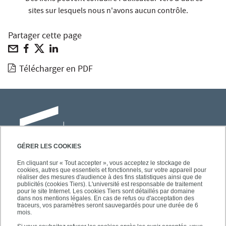
sites sur lesquels nous n'avons aucun contrôle.
Partager cette page
Télécharger en PDF
GÉRER LES COOKIES
En cliquant sur « Tout accepter », vous acceptez le stockage de
cookies, autres que essentiels et fonctionnels, sur votre appareil pour
Université Paris-Est Créteil
réaliser des mesures d'audience à des fins statistiques ainsi que de
Faculté des lettres, langues et sciences
publicités (cookies Tiers). L'université est responsable de traitement
pour le site Internet. Les cookies Tiers sont détaillés par domaine
humaines
dans nos mentions légales. En cas de refus ou d'acceptation des
61, avenue du Général de Gaulle
traceurs, vos paramètres seront sauvegardés pour une durée de 6
mois.
94010 Créteil