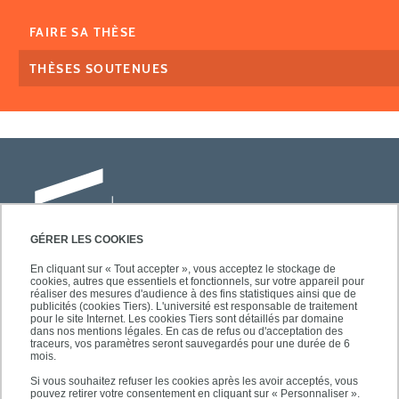
FAIRE SA THÈSE
THÈSES SOUTENUES
GÉRER LES COOKIES
En cliquant sur « Tout accepter », vous acceptez le stockage de
cookies, autres que essentiels et fonctionnels, sur votre appareil pour
Université Paris-Est Créteil
réaliser des mesures d'audience à des fins statistiques ainsi que de
Faculté des lettres, langues et sciences
publicités (cookies Tiers). L'université est responsable de traitement
pour le site Internet. Les cookies Tiers sont détaillés par domaine
humaines
dans nos mentions légales. En cas de refus ou d'acceptation des
61, avenue du Général de Gaulle
traceurs, vos paramètres seront sauvegardés pour une durée de 6
mois.
94010 Créteil
Si vous souhaitez refuser les cookies après les avoir acceptés, vous
pouvez retirer votre consentement en cliquant sur « Personnaliser ».