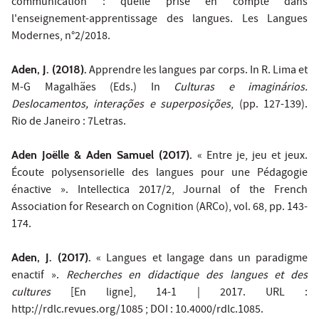
communication : quelle prise en compte dans
l'enseignement-apprentissage des langues. Les Langues
Modernes, n°2/2018.
Aden, J. (2018).
Apprendre les langues par corps. In R. Lima et
M-G Magalhães (Eds.) In
Culturas e imaginários.
Deslocamentos, interações e superposições
, (pp. 127-139).
Rio de Janeiro : 7Letras.
Aden Joëlle & Aden Samuel (2017).
« Entre je, jeu et jeux.
Écoute polysensorielle des langues pour une Pédagogie
énactive ». Intellectica 2017/2, Journal of the French
Association for Research on Cognition (ARCo), vol. 68, pp. 143-
174.
Aden, J. (2017).
« Langues et langage dans un paradigme
enactif ».
Recherches en didactique des langues et des
cultures
[En ligne], 14-1 | 2017. URL :
http://rdlc.revues.org/1085 ; DOI : 10.4000/rdlc.1085.