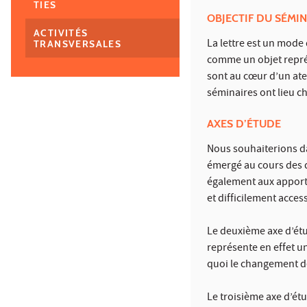
TIES
OBJECTIF DU SÉMIN
ACTIVITÉS
La lettre est un mode 
TRANSVERSALES
comme un objet représ
sont au cœur d’un ate
séminaires ont lieu c
AXES D’ÉTUDE
Nous souhaiterions da
émergé au cours des d
également aux apport
et difficilement access
Le deuxième axe d’étud
représente en effet u
quoi le changement de
Le troisième axe d’ét