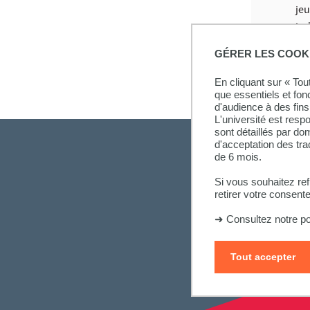
jeu
in
GÉRER LES COOK
En cliquant sur « To
que essentiels et fon
d'audience à des fins 
L'université est resp
sont détaillés par d
d'acceptation des tr
de 6 mois.
Si vous souhaitez re
retirer votre consent
➜
Consultez notre po
Tout accepter