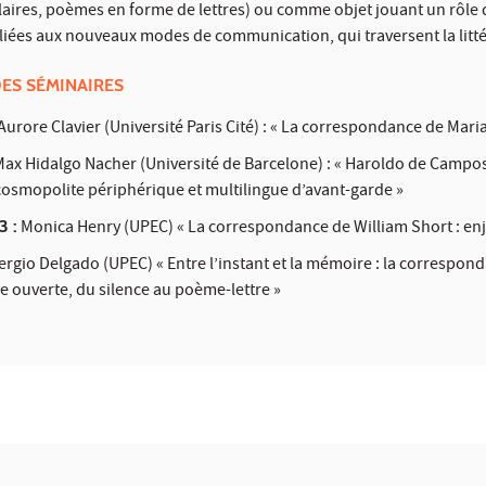
aires, poèmes en forme de lettres) ou comme objet jouant un rôle
 liées aux nouveaux modes de communication, qui traversent la lit
DES SÉMINAIRES
Aurore Clavier (Université Paris Cité) : « La correspondance de Mar
ax Hidalgo Nacher (Université de Barcelone) : « Haroldo de Campos à
cosmopolite périphérique et multilingue d’avant-garde »
3 :
Monica Henry (UPEC) « La correspondance de William Short : enje
ergio Delgado (UPEC) « Entre l’instant et la mémoire : la correspon
tre ouverte, du silence au poème-lettre »