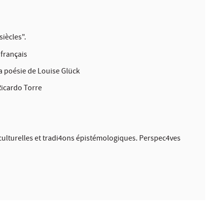
siècles".
 français
 poésie de Louise Glück
Ricardo Torre
rculturelles et tradi4ons épistémologiques. Perspec4ves