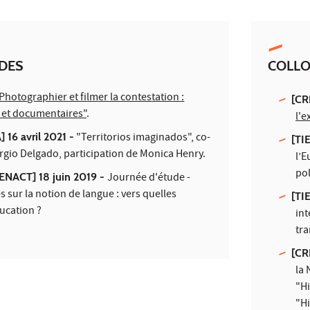
UDES
COLL
Photographier et filmer la contestation :
[CR
 et documentaires"
.
l'e
16 avril 2021 -
"Territorios imaginados"
, co-
[TI
rgio Delgado, participation de Monica Henry.
l’E
pol
NACT] 18 juin 2019 -
Journée d'étude -
s sur la notion de langue : vers quelles
[TI
ucation ?
int
tra
[CR
la 
"Hi
"Hi