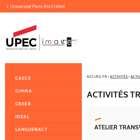
Université Paris-Est Créteil
Aller au contenu
Navigation
Accès directs
Recherche
Navigation secondaire
ACCUEIL FR
›
ACTIVITÉS
›
ACTI
CAECE
CIMMA
ACTIVITÉS 
CREER
IDEAL
ATELIER TRANS
LANGUENACT