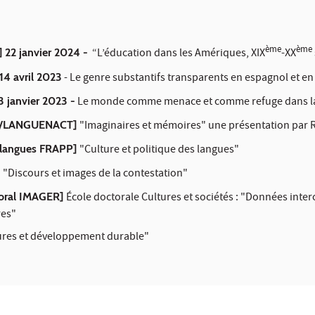
ème
ème
22 janvier 2024 -
“L’éducation dans les Amériques, XIX
-XX
14 avril 2023
- Le genre substantifs transparents en espagnol et en
 janvier 2023 -
Le monde comme menace et comme refuge dans la
A/LANGUENACT]
"Imaginaires et mémoires" une présentation par 
erlangues FRAPP]
"Culture et politique des langues"
]
"Discours et images de la contestation"
toral IMAGER]
École doctorale Cultures et sociétés : "Données inte
res"
ures et développement durable"