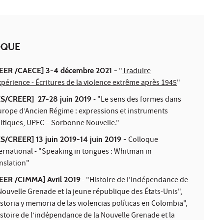
OQUE
EER /CAECE] 3-4 décembre 2021 -
"
Traduire
xpérience - Écritures de la violence extrême après 1945
"
ES/CREER] 27-28 juin 2019
- "
Le sens des formes dans
urope d’Ancien Régime : expressions et instruments
itiques, UPEC – Sorbonne Nouvelle.
"
ES/CREER] 13 juin 2019-14 juin 2019 -
Colloque
ernational - "Speaking in tongues : Whitman in
nslation"
EER /CIMMA] Avril 2019
- "Histoire de l’indépendance de
Nouvelle Grenade et la jeune république des États-Unis",
storia y memoria de las violencias políticas en Colombia",
stoire de l’indépendance de la Nouvelle Grenade et la