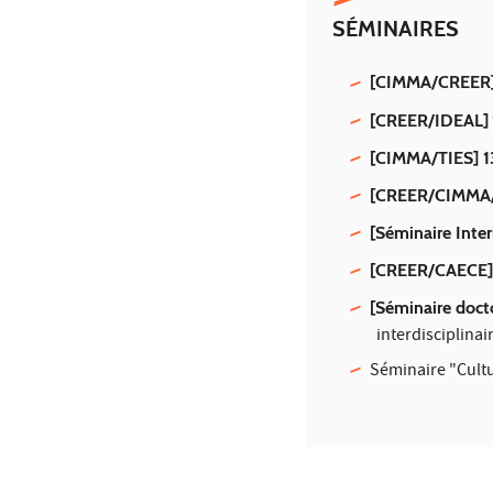
SÉMINAIRES
[CIMMA/CREER] 
[CREER/IDEAL]
[CIMMA/TIES] 13
[CREER/CIMM
[Séminaire Int
[CREER/CAECE
[Séminaire doc
interdisciplinai
Séminaire "Cult