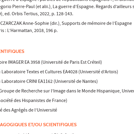
la guerre d’Espagne : paroles de Républicains espagnols », in Bismu
orio Pierre-Paul (et alii.), La guerre d’Espagne. Regards d’ailleurs 
, ed. Orbis Tertius, 2022, p. 128-143.
CZARCZAK Anne-Sophie (dir.), Supports de mémoire de l’Espagne
s : L’Harmattan, 2018, 196 p.
ENTIFIQUES
re IMAGER EA 3958 (Université de Paris Est Créteil)
Laboratoire Textes et Cultures EA4028 (Université d’Artois)
Laboratoire CRINI EA1162 (Université de Nantes)
oupe de Recherche sur l’Image dans le Monde Hispanique, Univer
ociété des Hispanistes de France)
é des Agrégés de l’Université
AGOGIQUES ET/OU SCIENTIFIQUES