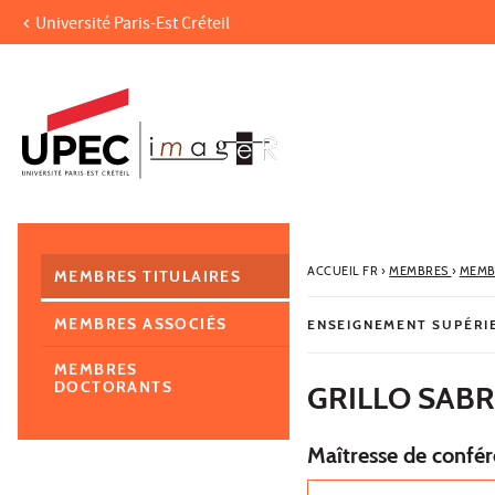
Université Paris-Est Créteil
Aller au contenu
Navigation
Accès directs
Recherche
Navigation secondaire
ACCUEIL FR
›
MEMBRES
›
MEMB
MEMBRES TITULAIRES
MEMBRES ASSOCIÉS
ENSEIGNEMENT SUPÉRI
MEMBRES
DOCTORANTS
GRILLO SABR
Maîtresse de confér