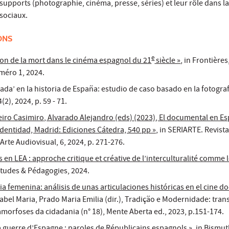
 supports (photographie, cinéma, presse, séries) et leur rôle dans l
 sociaux.
ONS
e
ion de la mort dans le cinéma espagnol du 21
siècle »
, in Frontières
méro 1, 2024.
rada’ en la historia de España: estudio de caso basado en la fotografí
2), 2024, p. 59 - 71.
eiro Casimiro, Alvarado Alejandro (eds) (2023), El documental en E
 identidad, Madrid: Ediciones Cátedra, 540 pp »
, in SERIARTE. Revista
 Arte Audiovisual, 6, 2024, p. 271-276.
 en LEA : approche critique et créative de l’interculturalité comme l
 Études & Pédagogies, 2024.
a femenina: análisis de unas articulaciones históricas en el cine 
sabel Maria, Prado Maria Emilia (dir.), Tradição e Modernidade: transi
morfoses da cidadania (n° 18), Mente Aberta ed., 2023, p.151-174.