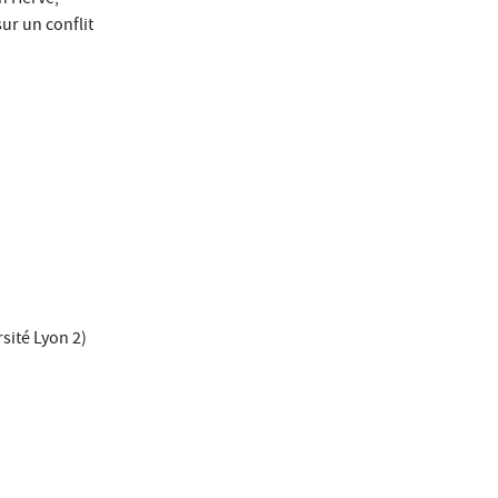
th Hervé,
sur un conflit
sité Lyon 2)