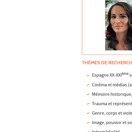
THÈMES DE RECHERC
ème
Espagne XX-XXI
s
Cinéma et médias (a
Mémoire historique,
Trauma et représent
Genre, corps et viol
Image, pouvoir et so