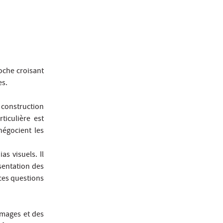
oche croisant
es.
 construction
ticulière est
négocient les
s visuels. Il
sentation des
 ces questions
images et des