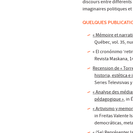
discours entre différents
imaginaires politiques et
QUELQUES PUBLICATI
« Mémoire et narrat
Québec, vol. 35, nu
« El cronónimo ‘reti
Revista Maskana, 14(
Recension de « Torr
historia, estética e
Series Televisivas y
« Analyse des médias
pédagogique »
, in
« Artivismo y memori
in Freitas Valente I
democráticas, meta