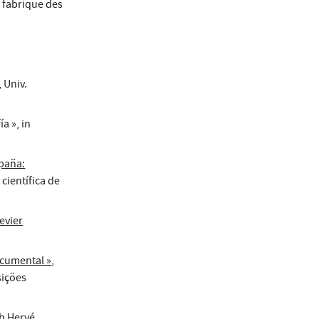
a fabrique des
, Univ.
a », in
spaña:
 científica de
evier
documental »
,
ções