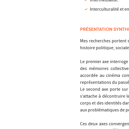
Intermédialité.
Interculturalité et 
PRÉSENTATION SYNTH
Mes recherches portent 
histoire politique, social
Le premier axe interroge 
des mémoires collectives
accordée au cinéma comm
représentations du passé e
Le second axe porte sur l
s’attache à décontruire 
corps et des identités da
aux problématiques de po
Ces deux axes convergent