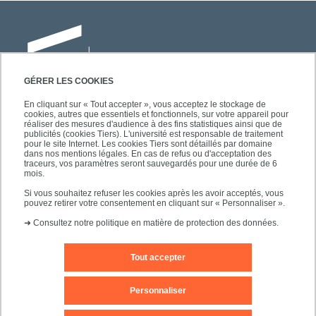
GÉRER LES COOKIES
En cliquant sur « Tout accepter », vous acceptez le stockage de
cookies, autres que essentiels et fonctionnels, sur votre appareil pour
Université Paris-Est Créteil
réaliser des mesures d'audience à des fins statistiques ainsi que de
Faculté des lettres, langues et sciences
publicités (cookies Tiers). L'université est responsable de traitement
pour le site Internet. Les cookies Tiers sont détaillés par domaine
humaines
dans nos mentions légales. En cas de refus ou d'acceptation des
61, avenue du Général de Gaulle
traceurs, vos paramètres seront sauvegardés pour une durée de 6
mois.
94010 Créteil
Si vous souhaitez refuser les cookies après les avoir acceptés, vous
pouvez retirer votre consentement en cliquant sur « Personnaliser ».
➜
Consultez notre politique en matière de protection des données.
Tout accepter
Editeur du site
Mentions légales
Contact
Personnaliser
Plan d'accès
Plan du site