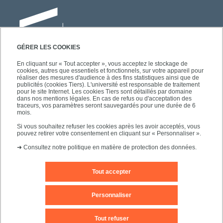
GÉRER LES COOKIES
En cliquant sur « Tout accepter », vous acceptez le stockage de
cookies, autres que essentiels et fonctionnels, sur votre appareil pour
Université Paris-Est Créteil
réaliser des mesures d'audience à des fins statistiques ainsi que de
Faculté des lettres, langues et sciences
publicités (cookies Tiers). L'université est responsable de traitement
pour le site Internet. Les cookies Tiers sont détaillés par domaine
humaines
dans nos mentions légales. En cas de refus ou d'acceptation des
61, avenue du Général de Gaulle
traceurs, vos paramètres seront sauvegardés pour une durée de 6
mois.
94010 Créteil
Si vous souhaitez refuser les cookies après les avoir acceptés, vous
pouvez retirer votre consentement en cliquant sur « Personnaliser ».
➜
Consultez notre politique en matière de protection des données.
Tout accepter
Editeur du site
Mentions légales
Contact
Personnaliser
Plan d'accès
Plan du site
Tout refuser