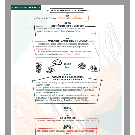
MARDI 19 JUILLET 2022
SALLE L’ORANGERIE OU EXTÉRIEURS
9H
JOËLLE ADEN 
 LAURA NICOLAS
OUVERTURE DU COLLOQUE 
ET
9H30
CONFÉRENCE D’OUVERTURE
DE NOUVELLES EXPÉRIENCES DE NATURE POUR OUVRIR DES VOIES 
ANNE-CAROLINE PRÉVOT
VERS DES FUTURS SOUTENABLES ? 
11H 
EXPLORER NOTRE LIEN AU VIVANT
• QU'IMPLIQUE LE FAIT DE FORMER LES ENSEIGNANTS À UNE APPROCHE 
ÉCOFORMATICE AU NIVEAU ÉPISTÉMOLOGIQUE ET PARADIGMATIQUE ? 
VIRGINIE BOELEN
• AU CŒUR DE L’ÉDUCATION PAR LA NATURE : EXPLORER NOTRE FORMATION 
ORANE BISCHO 
EXISTENTIELLE AU CONTACT DU MONDE ! 
12H30 
REPAS
13H30 
FORMER LES ADOLESCENTS 
DANS ET PAR LA NATURE
• PHOTOVOICE : UN OUTIL POUR EXPLORER L’EXPÉRIENCE DES JEUNES EN NATURE ? 
LAURE KLOETZER
• DES EXPÉRIENCES DE NATURE DANS LES INTERSTICES PÉDAGOGIQUES ? ACTIVITÉS 
EN CLASSE ET SORTIES NATURALISTES DANS LE CADRE DU PROJET « LE BRUIT DES 
   IERRY DESHAYES
LOUPS » 
• L’ENSEIGNEMENT SUR LE TERRAIN DES PROBLÈMES SCIENTI QUES EN ÉCOLOGIE : 
PHÉNOMÈNES ET MÉCANISMES D’APPRENTISSAGE EN LYCÉE GÉNÉRAL 
NICOLAS LIEURY
 DENISE ORANGE RAVACHOL 
 CÉDRIC FLUCKIGER
,
ET
15H45 
PAUSE-CAFÉ
16H 
CONFÉRENCE 
ZIAD DABAJA
  E FOREST SCHOOL EXPERIENCE: A CONCEPTUAL FRAMEWORK 
17H30 
ATELIER 1
MÉLANIE CHALLE 
 LAURETTE IRAGNE
PHOTOGRAPHIE ÉNACTIVE EN NATURE 
ET
OU