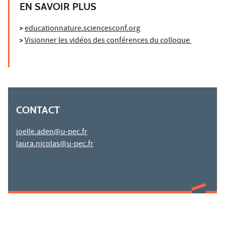
EN SAVOIR PLUS
>
educationnature.sciencesconf.org
>
Visionner les vidéos des conférences du colloque
CONTACT
joelle.aden@u-pec.fr
laura.nicolas@u-pec.fr