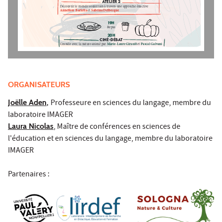
ATELIER 2
DÉCOUVRIR LE MONDE SOUTERRAIN À TRAVERS UNE APPROCHE ÉNACTIVE 
ANNE  ORE BARLETTA 
 SABRINA DELBECQUE
ET
19H 
REPAS
20H
CINÉ-DÉBAT 
MARIE-LAURE GIRAULT 
 PASCAL GALVANI
GRANDIR AVEC LA NATURE ANIMÉ PAR 
ET
ORGANISATEURS
Joëlle Aden
,
Professeure en sciences du langage, membre du
laboratoire IMAGER
Laura Nicolas
, Maître de conférences en sciences de
l'éducation et en sciences du langage, membre du laboratoire
IMAGER
Partenaires :