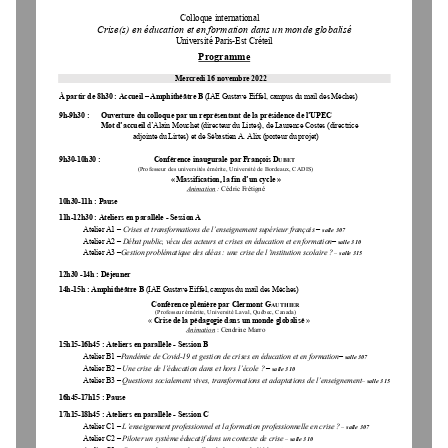
Colloque 
international
Crise(s) en éducation et en formation dans un monde globalisé
Université Paris
-
Est Créteil
Programme
Mercredi 16 novembre 2022
À partir de 
8h30 : 
Accueil
–
A
mphithéâtre B
(
IAE Gustave Eiffel, 
c
ampus du mail des M
è
ches
)
9h
-
9h
30
: 
Ouverture du 
colloqu
e 
par 
un représentant de la présidence de l’UPEC
Mot d’accueil 
d’A
lain Mouchet
(directeur du Lirtes), de 
Laurence Costes
(
directrice
adjointe du 
Lirtes) et de 
Sébas
tien A. Alix (
porteur du
projet
)
9h30
-
10h30 : 
Conférence inaugurale par François D
UBET
(Professeur des universités émérite, Université de Bordeaux, 
CADIS)
«
Massification, la fin d’un cycle
»
Animation
: 
Cédric Frétigné
10h30
-
11h : Pause 
11h
-
12h30 : 
Ateliers en parallèle 
-
Session A
Atelier A1 
–
Crises et transformations
de l’enseignement supérieur
français
–
salle 307
Atelier A
2
–
Débat 
public
, vécu des acteurs
et
crise
s
en éducation et en formation
–
salle 310
Atelier A
3
–
Gestion problématique des aléas
: une crise de l’institution scolaire
?
–
salle 31
5
12h30 
-
14h : 
Déjeuner
14h
-
1
5
h :
Amphithéâtre B
(IAE Gustave Eiffel, campus du mail des M
èc
hes)
Conférence plénière par Clermont 
G
AUTHIER
(
Professeur émérite, 
Université Laval, Québec, Canada
)
« 
Crise de la pédagogie dans un monde globalisé
»
Animation
: 
Cendrine Marro
15h15
-
16h45 : 
Ateliers en parallèle 
-
Session B
Atelier B1 
–
P
andémie de Covid
-
19 
et gestion de crises en éducation et en formation
–
salle 307
Atelier B2 
–
Une crise de l’éducation dans et hors l’école
?
–
salle 310
Atelier B3 
–
Questions socialement vives, 
transformations et adaptation
s
de l’enseignement
–
salle 31
5
16h45
-
17h15 : Pause 
17h15
-
18h45 : Ateliers en parallèle 
-
Session C
Atelier C1 
–
L’enseignement
professionnel 
et la formation
professionnel
le
en
crise
?
–
salle 
307
Atelier 
C2
–
Piloter un 
système éducatif dans un contexte de crise
–
salle 3
10