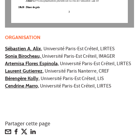
Atelier C3 
–
Conceptualisations plurielles de la crise de l’éducation
–
salle 31
5
1
9
h
30 
: 
Dîner de gala
3
ORGANISATION
Sébastien A. Alix,
Université Paris-Est Créteil, LIRTES
Sonia Birocheau,
Université Paris-Est Créteil, IMAGER
Artemisa Flores Espinola,
Université Paris-Est Créteil, LIRTES
Laurent Gutierrez
,
Université Paris Nanterre, CREF
Bérengère Kolly,
Université Paris-Est Créteil, LIS
Cendrine Marro,
Université Paris-Est Créteil, LIRTES
Partager cette page