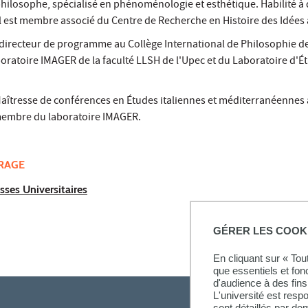
philosophe, spécialisé en phénoménologie et esthétique. Habilité à 
l est membre associé du Centre de Recherche en Histoire des Idées 
 directeur de programme au Collège International de Philosophie de 
ratoire IMAGER de la faculté LLSH de l'Upec et du Laboratoire d'É
Maîtresse de conférences en Études italiennes et méditerranéennes à
membre du laboratoire IMAGER.
VRAGE
sses Universitaires
GÉRER LES COOK
En cliquant sur « To
que essentiels et fon
d'audience à des fins 
L'université est resp
sont détaillés par d