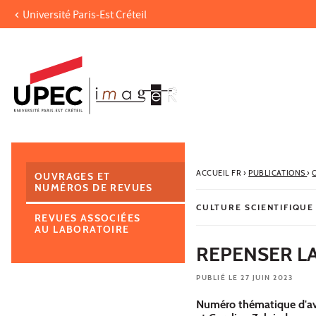
Université Paris-Est Créteil
Aller au contenu
Navigation
Accès directs
Recherche
Navigation secondaire
ACCUEIL FR
›
PUBLICATIONS
›
OUVRAGES ET
NUMÉROS DE REVUES
CULTURE SCIENTIFIQUE
REVUES ASSOCIÉES
AU LABORATOIRE
REPENSER L
PUBLIÉ LE 27 JUIN 2023
Numéro thématique d'avr