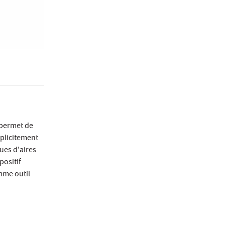
 permet de
mplicitement
sues d'aires
positif
omme outil