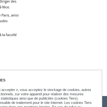
diriger des
à Nice.
Paris, ainsi
tudes
 la faculté
IES
ut accepter », vous acceptez le stockage de cookies, autres
ctionnels, sur votre appareil pour réaliser des mesures
statistiques ainsi que de publicités (cookies Tiers).
onsable de traitement pour le site Internet. Les cookies Tiers
omaine dans nos mentions légales. En cas de refus ou