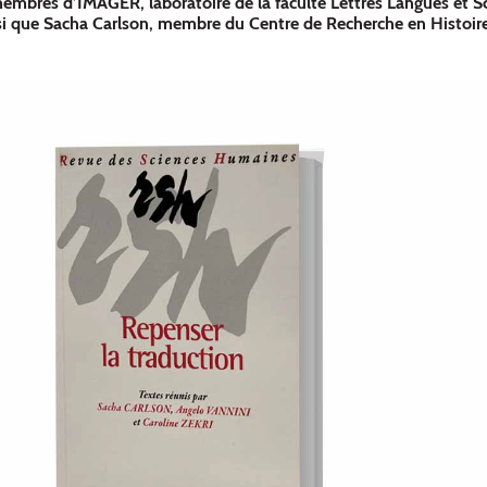
membres d’IMAGER, laboratoire de la faculté Lettres Langues et S
i que Sacha Carlson, membre du Centre de Recherche en Histoire