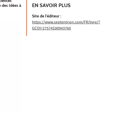
ciences
EN SAVOIR PLUS
 des Idées à
Site de l'éditeur :
https://www.septentrion.com/FR/livre/?
GCOI=27574100943760