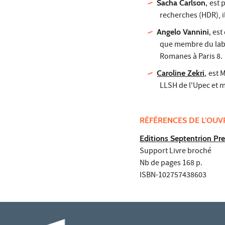
Sacha Carlson,
est 
recherches (HDR), i
Angelo Vannini,
est
que membre du labo
Romanes à Paris 8.
Caroline Zekri,
est 
LLSH de l'Upec et 
RÉFÉRENCES DE L'OU
Editions Septentrion Pre
Support Livre broché
Nb de pages 168 p.
ISBN-102757438603