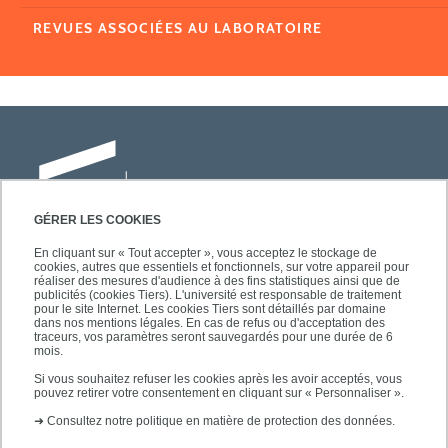
REVUES ASSOCIÉES AU LABORATOIRE
GÉRER LES COOKIES
En cliquant sur « Tout accepter », vous acceptez le stockage de
cookies, autres que essentiels et fonctionnels, sur votre appareil pour
Université Paris-Est Créteil
réaliser des mesures d'audience à des fins statistiques ainsi que de
Faculté des lettres, langues et sciences
publicités (cookies Tiers). L'université est responsable de traitement
pour le site Internet. Les cookies Tiers sont détaillés par domaine
humaines
dans nos mentions légales. En cas de refus ou d'acceptation des
61, avenue du Général de Gaulle
traceurs, vos paramètres seront sauvegardés pour une durée de 6
mois.
94010 Créteil
Si vous souhaitez refuser les cookies après les avoir acceptés, vous
pouvez retirer votre consentement en cliquant sur « Personnaliser ».
➜
Consultez notre politique en matière de protection des données.