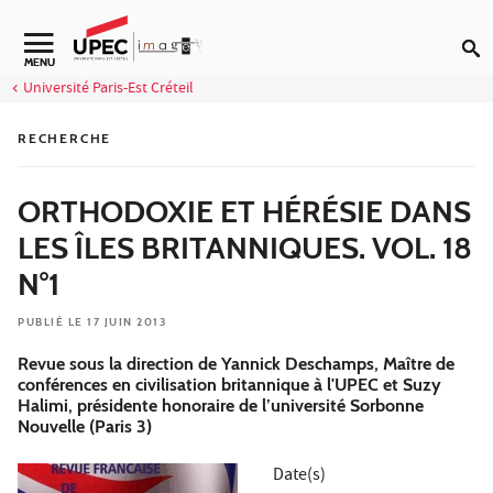
Aller au contenu
Navigation secondaire
MENU
Université Paris-Est Créteil
RECHERCHE
ORTHODOXIE ET HÉRÉSIE DANS
LES ÎLES BRITANNIQUES. VOL. 18
N°1
PUBLIÉ LE 17 JUIN 2013
Revue sous la direction de Yannick Deschamps, Maître de
conférences en civilisation britannique à l'UPEC et Suzy
Halimi, présidente honoraire de l’université Sorbonne
Nouvelle (Paris 3)
Date(s)