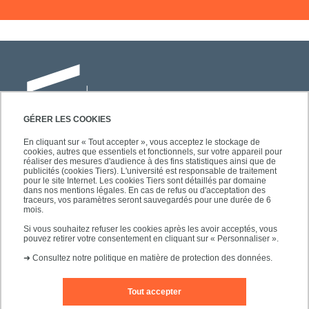
GÉRER LES COOKIES
En cliquant sur « Tout accepter », vous acceptez le stockage de
cookies, autres que essentiels et fonctionnels, sur votre appareil pour
Université Paris-Est Créteil
réaliser des mesures d'audience à des fins statistiques ainsi que de
Faculté des lettres, langues et sciences
publicités (cookies Tiers). L'université est responsable de traitement
pour le site Internet. Les cookies Tiers sont détaillés par domaine
humaines
dans nos mentions légales. En cas de refus ou d'acceptation des
61, avenue du Général de Gaulle
traceurs, vos paramètres seront sauvegardés pour une durée de 6
mois.
94010 Créteil
Si vous souhaitez refuser les cookies après les avoir acceptés, vous
pouvez retirer votre consentement en cliquant sur « Personnaliser ».
➜
Consultez notre politique en matière de protection des données.
Tout accepter
Editeur du site
Mentions légales
Contact