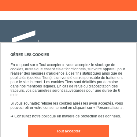
GÉRER LES COOKIES
En cliquant sur « Tout accepter », vous acceptez le stockage de
cookies, autres que essentiels et fonctionnels, sur votre appareil pour
Université Paris-Est Créteil
réaliser des mesures d'audience à des fins statistiques ainsi que de
Faculté des lettres, langues et sciences
publicités (cookies Tiers). L'université est responsable de traitement
pour le site Internet. Les cookies Tiers sont détaillés par domaine
humaines
dans nos mentions légales. En cas de refus ou d'acceptation des
61, avenue du Général de Gaulle
traceurs, vos paramètres seront sauvegardés pour une durée de 6
mois.
94010 Créteil
Si vous souhaitez refuser les cookies après les avoir acceptés, vous
pouvez retirer votre consentement en cliquant sur « Personnaliser ».
➜
Consultez notre politique en matière de protection des données.
Tout accepter
Editeur du site
Mentions légales
Contact