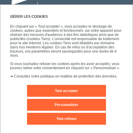
GÉRER LES COOKIES
En cliquant sur « Tout accepter », vous acceptez le stockage de
cookies, autres que essentiels et fonctionnels, sur votre appareil pour
Université Paris-Est Créteil
réaliser des mesures d'audience à des fins statistiques ainsi que de
Faculté des lettres, langues et sciences
publicités (cookies Tiers). L'université est responsable de traitement
pour le site Internet. Les cookies Tiers sont détaillés par domaine
humaines
dans nos mentions légales. En cas de refus ou d'acceptation des
61, avenue du Général de Gaulle
traceurs, vos paramètres seront sauvegardés pour une durée de 6
mois.
94010 Créteil
Si vous souhaitez refuser les cookies après les avoir acceptés, vous
pouvez retirer votre consentement en cliquant sur « Personnaliser ».
➜
Consultez notre politique en matière de protection des données.
Tout accepter
Editeur du site
Mentions légales
Contact
Personnaliser
Plan d'accès
Plan du site
Tout refuser
Accessibilité des sites de l'UPEC : non conforme