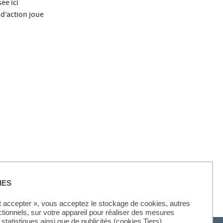
ée ici
 d’action joue
IES
ut accepter », vous acceptez le stockage de cookies, autres
ctionnels, sur votre appareil pour réaliser des mesures
statistiques ainsi que de publicités (cookies Tiers).