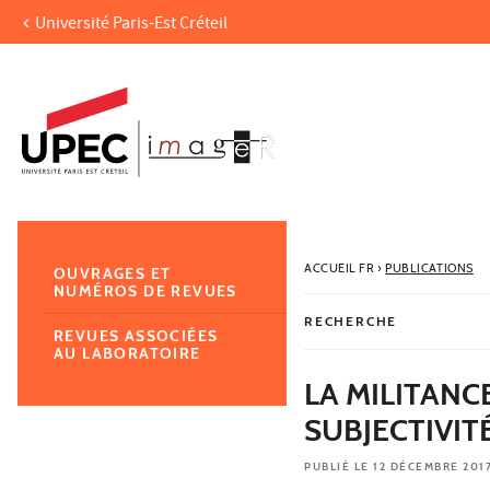
Université Paris-Est Créteil
Aller au contenu
Navigation
Accès directs
Recherche
Navigation secondaire
ACCUEIL FR
›
PUBLICATIONS
OUVRAGES ET
NUMÉROS DE REVUES
RECHERCHE
REVUES ASSOCIÉES
AU LABORATOIRE
LA MILITANC
SUBJECTIVIT
PUBLIÉ LE 12 DÉCEMBRE 201