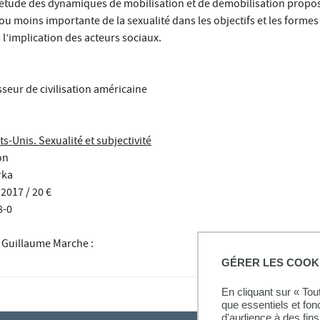
L’étude des dynamiques de mobilisation et de démobilisation propos
ou moins importante de la sexualité dans les objectifs et les formes
l’implication des acteurs sociaux.
sseur de civilisation américaine
s-Unis. Sexualité et subjectivité
on
rka
 2017 / 20 €
8-0
Guillaume Marche
:
GÉRER LES COOK
En cliquant sur « To
que essentiels et fon
d'audience à des fins 