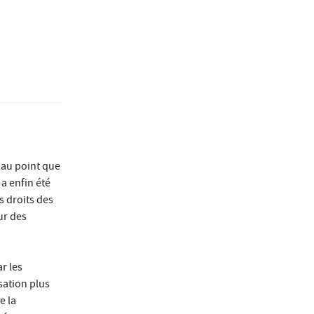
 au point que
a enfin été
s droits des
ur des
r les
sation plus
e la