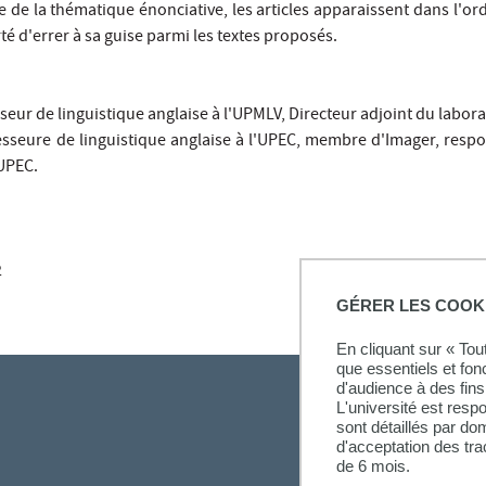
e de la thématique énonciative, les articles apparaissent dans l'
erté d'errer à sa guise parmi les textes proposés.
seur de linguistique anglaise à l'UPMLV, Directeur adjoint du labora
esseure de linguistique anglaise à l'UPEC, membre d'Imager, resp
'UPEC.
2
GÉRER LES COOK
En cliquant sur « To
que essentiels et fon
d'audience à des fins 
L'université est resp
sont détaillés par d
d'acceptation des tr
de 6 mois.