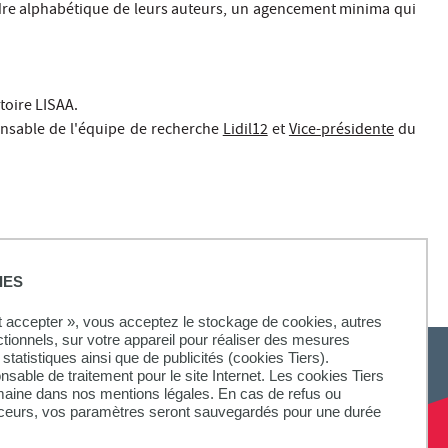
ordre alphabétique de leurs auteurs, un agencement minima qui
toire LISAA.
onsable de l'équipe de recherche
Lidil12
et
Vice-présidente
du
IES
ut accepter », vous acceptez le stockage de cookies, autres
ctionnels, sur votre appareil pour réaliser des mesures
statistiques ainsi que de publicités (cookies Tiers).
onsable de traitement pour le site Internet. Les cookies Tiers
omaine dans nos mentions légales. En cas de refus ou
aceurs, vos paramètres seront sauvegardés pour une durée