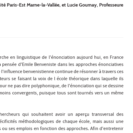
sité Paris-Est Marne-la-Vallée, et Lucie Gournay, Professeure
rche en linguistique de l'énonciation aujourd hui, en France
la pensée d'Emile Benveniste dans les approches énonciatives
'influence benvenistienne continue de résonner à travers ces
eurs se faisant la voix de l école théorique dans laquelle ils
 pour ne pas dire polyphonique, de l'énonciation qui se dessine
éanmoins convergents, puisque tous sont tournés vers un même
hercheurs qui souhaitent avoir un aperçu transversal des
spécificités méthodologiques de chaque école, mais aussi une
 ou ses emplois en fonction des approches. Afin d'entretenir