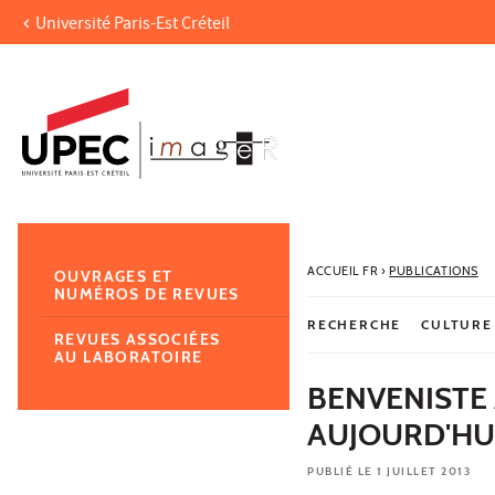
Université Paris-Est Créteil
Aller au contenu
Navigation
Accès directs
Recherche
Navigation secondaire
ACCUEIL FR
›
PUBLICATIONS
OUVRAGES ET
NUMÉROS DE REVUES
RECHERCHE
CULTURE
REVUES ASSOCIÉES
AU LABORATOIRE
BENVENISTE 
AUJOURD'HU
PUBLIÉ LE 1 JUILLET 2013