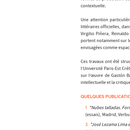
contextuelle.
Une attention particuliè
littéraires officielles, d
Virgilio Piñera, Reinaldo
portent notamment sur les 
envisagées comme espaces 
Ces travaux ont été stru
l’Université Paris-Est Cr
sur l’œuvre de Gastón Ba
intellectuelle et la critiq
QUELQUES PUBLICATI
"Nubes talladas. For
(essais), Madrid, Verb
"José Lezama Lima e