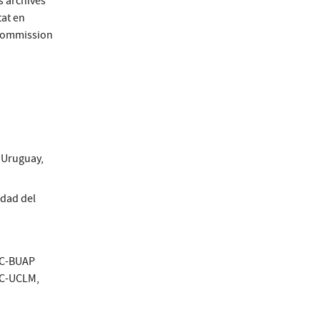
s archives
tat en
 Commission
 Uruguay,
idad del
EC-BUAP
EC-UCLM,