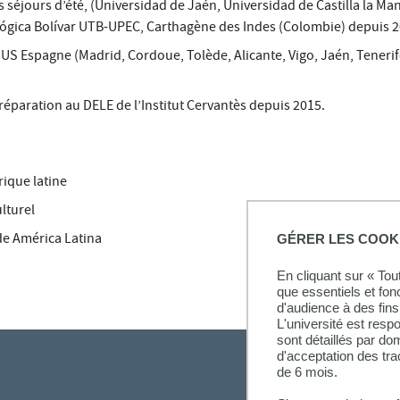
 séjours d’été, (Universidad de Jaén, Universidad de Castilla la Ma
ógica Bolívar UTB-UPEC, Carthagène des Indes (Colombie) depuis 2
 Espagne (Madrid, Cordoue, Tolède, Alicante, Vigo, Jaén, Tenerife
éparation au DELE de l’Institut Cervantès depuis 2015.
rique latine
lturel
de América Latina
GÉRER LES COOK
En cliquant sur « To
que essentiels et fon
d'audience à des fins 
L'université est resp
sont détaillés par d
d'acceptation des tr
de 6 mois.