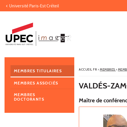
Université Paris-Est Créteil
Aller au contenu
Navigation
Accès directs
Recherche
Navigation secondaire
ACCUEIL FR
›
MEMBRES
›
MEMB
MEMBRES TITULAIRES
MEMBRES ASSOCIÉS
VALDÉS-ZA
MEMBRES
DOCTORANTS
Maître de conférenc