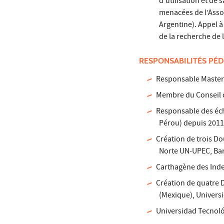
d’utilisation et de
menacées de l’Assoc
Argentine). Appel à
de la recherche de 
RESPONSABILITÉS PÉD
Responsable Master
Membre du Conseil d
Responsable des éch
Pérou) depuis 2011
Création de trois D
Norte UN-UPEC, Bar
Carthagène des Inde
Création de quatre
(Mexique), Univers
Universidad Tecnoló