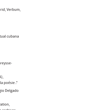
rid, Verbum,
ctual cubana
Breysse-
A),
a poésie ."
rgio Delgado
vation,