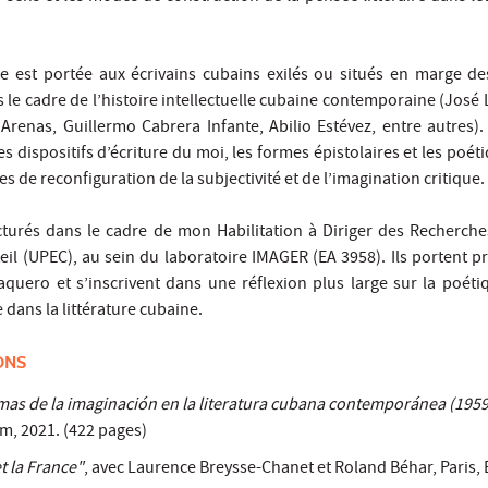
re est portée aux écrivains cubains exilés ou situés en marge des
ans le cadre de l’histoire intellectuelle cubaine contemporaine (Jos
 Arenas, Guillermo Cabrera Infante, Abilio Estévez, entre autres).
dispositifs d’écriture du moi, les formes épistolaires et les poétiq
de reconfiguration de la subjectivité et de l’imagination critique.
cturés dans le cadre de mon Habilitation à Diriger des Recherch
éteil (UPEC), au sein du laboratoire IMAGER (EA 3958). Ils portent 
quero et s’inscrivent dans une réflexion plus large sur la poétiqu
ue dans la littérature cubaine.
ONS
mas de la imaginación en la literatura cubana contemporánea (195
um, 2021. (422 pages)
t la France"
, avec Laurence Breysse-Chanet et Roland Béhar, Paris, 