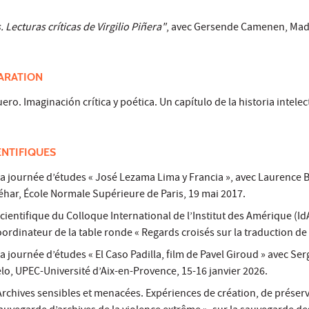
. Lecturas críticas de Virgilio Piñera"
, avec Gersende Camenen, Mad
ARATION
ro. Imaginación crítica y poética. Un capítulo de la historia intele
ENTIFIQUES
la journée d’études « José Lezama Lima y Francia », avec Laurence 
éhar, École Normale Supérieure de Paris, 19 mai 2017.
entifique du Colloque International de l’Institut des Amérique (Id
rdinateur de la table ronde « Regards croisés sur la traduction de l
a journée d’études « El Caso Padilla, film de Pavel Giroud » avec Se
elo, UPEC-Université d’Aix-en-Provence, 15-16 janvier 2026.
Archives sensibles et menacées. Expériences de création, de préser