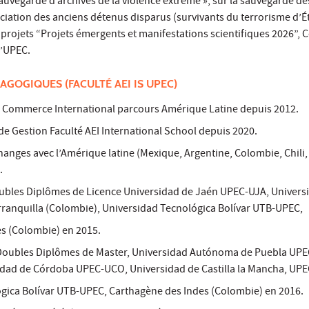
 sauvegarde d’archives de la violence extrême », sur la sauvegarde de
iation des anciens détenus disparus (survivants du terrorisme d’É
 projets “Projets émergents et manifestations scientifiques 2026”,
l’UPEC.
AGOGIQUES (FACULTÉ AEI IS UPEC)
 Commerce International parcours Amérique Latine depuis 2012.
e Gestion Faculté AEI International School depuis 2020.
anges avec l’Amérique latine (Mexique, Argentine, Colombie, Chili,
.
oubles Diplômes de Licence Universidad de Jaén UPEC-UJA, Univers
ranquilla (Colombie), Universidad Tecnológica Bolívar UTB-UPEC,
s (Colombie) en 2015.
 Doubles Diplômes de Master, Universidad Autónoma de Puebla UP
idad de Córdoba UPEC-UCO, Universidad de Castilla la Mancha, UP
gica Bolívar UTB-UPEC, Carthagène des Indes (Colombie) en 2016.