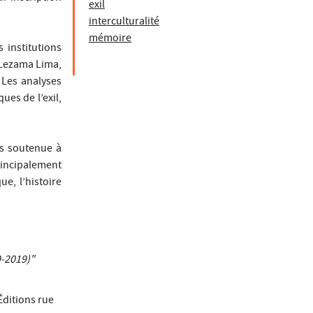
exil
interculturalité
mémoire
 institutions
é Lezama Lima,
 Les analyses
ues de l’exil,
es soutenue à
principalement
e, l’histoire
9-2019)"
Éditions rue