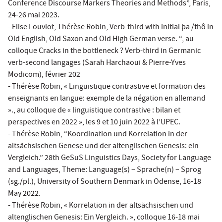
Conference Discourse Markers Theories and Methods”, Paris,
24-26 mai 2023.
- Elise Louviot, Thérèse Robin, Verb-third with initial þa /thô in
Old English, Old Saxon and Old High German verse. “, au
colloque Cracks in the bottleneck ? Verb-third in Germanic
verb-second langages (Sarah Harchaoui & Pierre-Yves
Modicom), février 202
- Thérèse Robin, « Linguistique contrastive et formation des
enseignants en langue: exemple de la négation en allemand
»., au colloque de « linguistique contrastive : bilan et
perspectives en 2022 », les 9 et 10 juin 2022 à l’UPEC.
- Thérèse Robin, “Koordination und Korrelation in der
altsächsischen Genese und der altenglischen Genesis: ein
Vergleich.” 28th GeSuS Linguistics Days, Society for Language
and Languages, Theme: Language(s) – Sprache(n) – Sprog
(sg./pl.), University of Southern Denmark in Odense, 16-18
May 2022.
- Thérèse Robin, « Korrelation in der altsächsischen und
altenglischen Genesis: Ein Vergleich. », colloque 16-18 mai