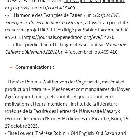
CORELA
. Paru en mars 2023 :
https://journals-openedition-
org.ezproxy.u-pec.fr/corela/15469.
- « L’Harmonie des Evangiles de Tatien », in :
Corpus EVE :
Emergence du vernaculaire en Europe
, adossée au projet de
recherche projet BABEL Eve dirigé par Sabine Lardon, publié
en 2018 (https://journals.openedition.org/eve/1427).
- « Luther prédicateur et la langue des sermons».
Nouveaux
Cahiers d’Allemand.(2018)
, n°4 (décembre). pp.405-416.
Communications :
- Thérèse Robin, « Walther von der Vogelweide, mécénat et
production littéraire », Mécènes et commanditaires du Moyen
Âge à aujourd’hui. Quels sont-ils et quelles sont leurs
motivations et leurs intentions . Institut de la littérature
tchèque de la Faculté des Lettres de l’Université Masaryk
(Brno) et le Centre d’Etudes Médiévales de Picardie, Brno, 25-
27 octobre 2023.
- Elise Louviot, Thérèse Robin, « Old English, Old Saxon and