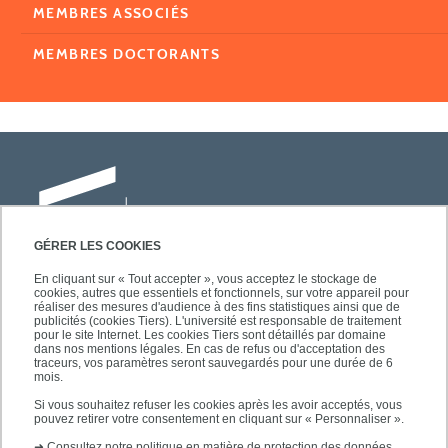
MEMBRES ASSOCIÉS
MEMBRES DOCTORANTS
GÉRER LES COOKIES
En cliquant sur « Tout accepter », vous acceptez le stockage de
cookies, autres que essentiels et fonctionnels, sur votre appareil pour
Université Paris-Est Créteil
réaliser des mesures d'audience à des fins statistiques ainsi que de
Faculté des lettres, langues et sciences
publicités (cookies Tiers). L'université est responsable de traitement
pour le site Internet. Les cookies Tiers sont détaillés par domaine
humaines
dans nos mentions légales. En cas de refus ou d'acceptation des
61, avenue du Général de Gaulle
traceurs, vos paramètres seront sauvegardés pour une durée de 6
mois.
94010 Créteil
Si vous souhaitez refuser les cookies après les avoir acceptés, vous
pouvez retirer votre consentement en cliquant sur « Personnaliser ».
➜
Consultez notre politique en matière de protection des données.