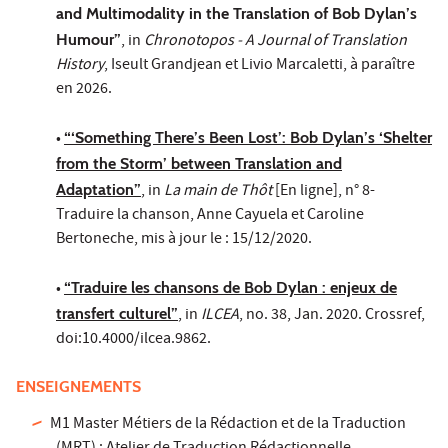
and Multimodality in the Translation of Bob Dylan’s
Humour”
, in
Chronotopos - A Journal of Translation
History
, Iseult Grandjean et Livio Marcaletti, à paraître
en 2026.
•
“‘Something There’s Been Lost’: Bob Dylan’s ‘Shelter
from the Storm’ between Translation and
Adaptation”
, in
La main de Thôt
[En ligne], n° 8-
Traduire la chanson, Anne Cayuela et Caroline
Bertoneche, mis à jour le : 15/12/2020.
•
“Traduire les chansons de Bob Dylan : enjeux de
transfert culturel”
, in
ILCEA
, no. 38, Jan. 2020. Crossref,
doi:10.4000/ilcea.9862.
ENSEIGNEMENTS
M1 Master Métiers de la Rédaction et de la Traduction