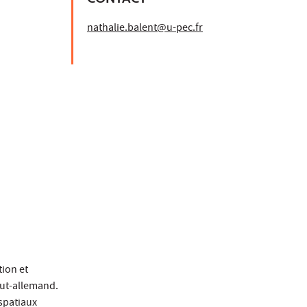
nathalie.balent@u-pec.fr
tion et
aut-allemand.
spatiaux