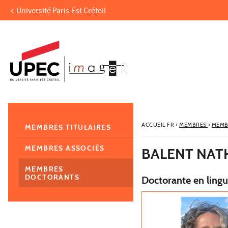
Université Paris-Est Créteil
Aller au contenu
Navigation
Accès directs
Recherche
Navigation secondaire
ACCUEIL FR
›
MEMBRES
›
MEMB
MEMBRES TITULAIRES
MEMBRES ASSOCIÉS
BALENT NAT
MEMBRES
DOCTORANTS
Doctorante en lingu