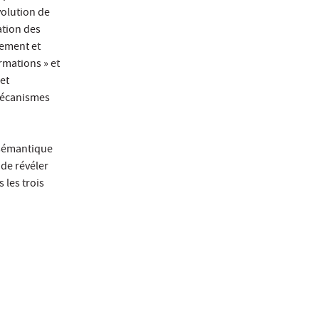
volution de
ation des
lement et
ormations » et
et
 mécanismes
 sémantique
 de révéler
 les trois