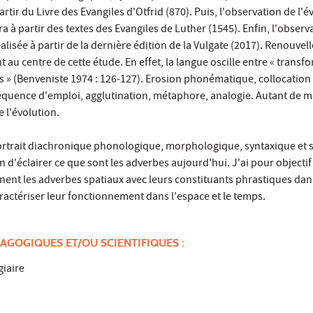
rtir du Livre des Evangiles d'Otfrid (870). Puis, l'observation de l'é
a à partir des textes des Evangiles de Luther (1545). Enfin, l'observ
alisée à partir de la dernière édition de la Vulgate (2017). Renouvel
 au centre de cette étude. En effet, la langue oscille entre « transf
 » (Benveniste 1974 : 126-127). Erosion phonématique, collocation 
 fréquence d'emploi, agglutination, métaphore, analogie. Autant de
 l'évolution.
 portrait diachronique phonologique, morphologique, syntaxique et
 d'éclairer ce que sont les adverbes aujourd'hui. J'ai pour objectif
nnent les adverbes spatiaux avec leurs constituants phrastiques dans
aractériser leur fonctionnement dans l'espace et le temps.
AGOGIQUES ET/OU SCIENTIFIQUES :
giaire