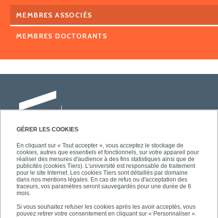
MEMBRES ASSOCIÉS
MEMBRES DOCTORANTS
GÉRER LES COOKIES
En cliquant sur « Tout accepter », vous acceptez le stockage de
cookies, autres que essentiels et fonctionnels, sur votre appareil pour
Université Paris-Est Créteil
réaliser des mesures d'audience à des fins statistiques ainsi que de
Faculté des lettres, langues et sciences
publicités (cookies Tiers). L'université est responsable de traitement
pour le site Internet. Les cookies Tiers sont détaillés par domaine
humaines
dans nos mentions légales. En cas de refus ou d'acceptation des
61, avenue du Général de Gaulle
traceurs, vos paramètres seront sauvegardés pour une durée de 6
mois.
94010 Créteil
Si vous souhaitez refuser les cookies après les avoir acceptés, vous
pouvez retirer votre consentement en cliquant sur « Personnaliser ».