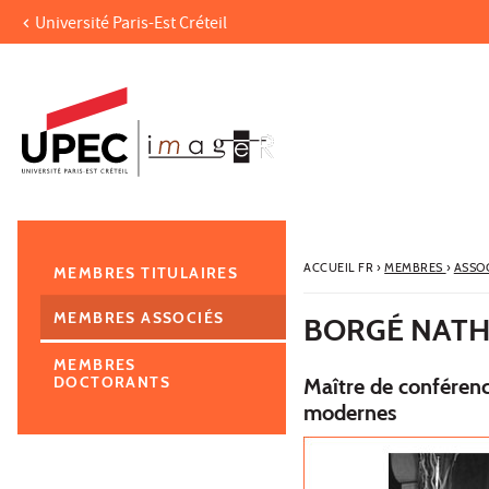
Université Paris-Est Créteil
Aller au contenu
Navigation
Accès directs
Recherche
Navigation secondaire
ACCUEIL FR
›
MEMBRES
›
ASSO
MEMBRES TITULAIRES
MEMBRES ASSOCIÉS
BORGÉ NATH
MEMBRES
DOCTORANTS
Maître de conférenc
modernes