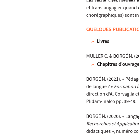
Les recherches menées en
et translangagier quand d
chorégraphiques) sont in
QUELQUES PUBLICATI
Livres
MULLER C. & BORGÉ N. (2
Chapitres d’ouvrages
BORGÉ N. (2021). « Pédago
de langue ? »
Formation l
direction d’A. Corvaglia 
Plidam-Inalco pp. 39-49.
BORGÉ N. (2020). « Langag
Recherches et Applicatio
didactiques », numéro co