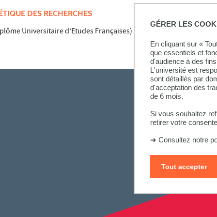
ÉTIQUE DES RECHERCHES
GÉRER LES COOK
lôme Universitaire d’Etudes Françaises) niveau 2 Université Sorb
En cliquant sur « To
que essentiels et fon
d'audience à des fins 
L'université est resp
sont détaillés par d
d'acceptation des tr
de 6 mois.
Si vous souhaitez re
retirer votre consent
➜
Consultez notre po
Tout accepter