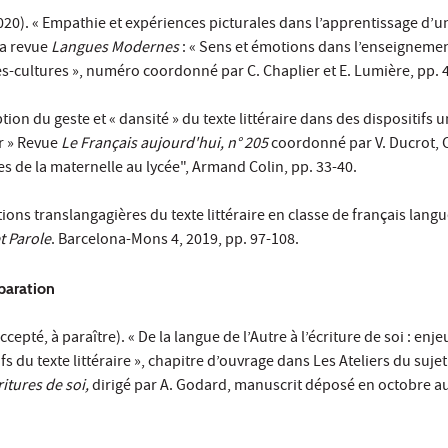
20). « Empathie et expériences picturales dans l’apprentissage d’u
la revue
Langues Modernes
: « Sens et émotions dans l’enseigneme
s-cultures », numéro coordonné par C. Chaplier et E. Lumière, pp. 
ion du geste et « dansité » du texte littéraire dans des dispositifs u
r » Revue
Le Français aujourd'hui, n° 205
coordonné par V. Ducrot, 
tes de la maternelle au lycée", Armand Colin, pp. 33-40.
ions translangagières du texte littéraire en classe de français lang
t Parole
. Barcelona-Mons 4, 2019, pp. 97-108.
paration
cepté, à paraître). « De la langue de l’Autre à l’écriture de soi : enje
s du texte littéraire », chapitre d’ouvrage dans Les Ateliers du sujet
ritures de soi,
dirigé par A. Godard, manuscrit déposé en octobre a