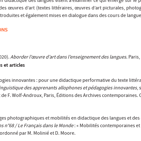
 didactique des langues visent à examiner ce qui émerge sur le p
es œuvres d’art (textes littéraires, œuvres d’art picturales, phot
troduites et également mises en dialogue dans des cours de langue
ONS
020).
Aborder l’œuvre d’art dans l’enseignement des langues
. Paris,
 et articles
gies innovantes : pour une didactique performative du texte littéra
inguistique des apprenants allophones et pédagogies innovantes
, 
et de F. Wolf-Androux, Paris, Éditions des Archives contemporaines. 
es photographiques et mobilités en didactique des langues et des 
ns n°68 / Le Français dans le Monde
: « Mobilités contemporaines et
ordonné par M. Molinié et D. Moore.