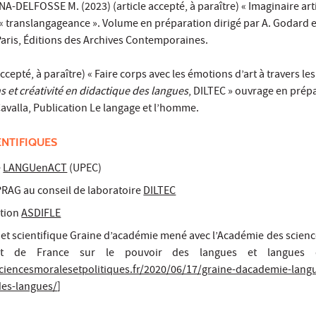
DELFOSSE M. (2023) (article accepté, à paraître) « Imaginaire arti
« translangageance ». Volume en préparation dirigé par A. Godard et
Paris, Éditions des Archives Contemporaines.
ccepté, à paraître) « Faire corps avec les émotions d’art à travers le
 et créativité en didactique des langues
, DILTEC » ouvrage en prép
avalla, Publication Le langage et l’homme.
ENTIFIQUES
e
LANGUenACT
(UPEC)
RAG au conseil de laboratoire
DILTEC
ation
ASDIFLE
et scientifique Graine d’académie mené avec l’Académie des scienc
titut de France sur le pouvoir des langues et langues 
ciencesmoralesetpolitiques.fr/2020/06/17/graine-dacademie-lang
des-langues/
]