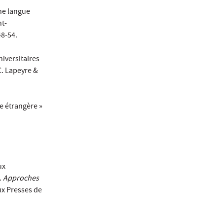
ne langue
nt-
48-54.
niversitaires
C. Lapeyre &
ue étrangère »
ux
.
Approches
ux Presses de