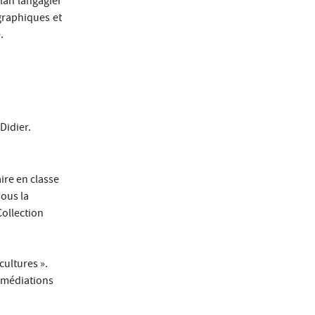
lan langagier
ographiques et
.
 Didier.
ire en classe
sous la
Collection
cultures ».
 médiations