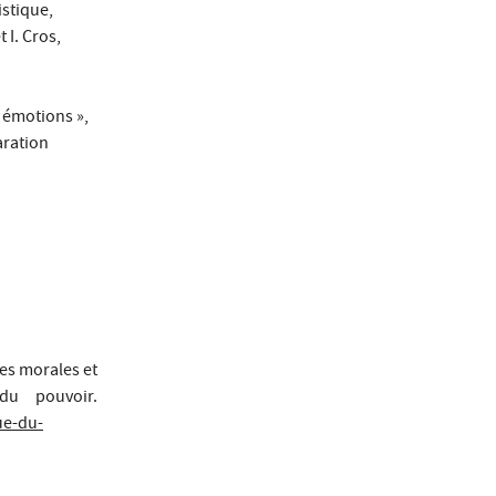
stique,
 I. Cros,
s émotions »,
aration
es morales et
du pouvoir.
ue-du-