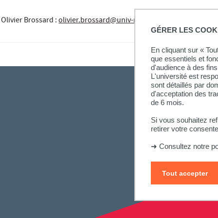
Olivier Brossard
:
olivier.brossard@univ-mlv.fr
GÉRER LES COOK
En cliquant sur « To
que essentiels et fon
d'audience à des fins 
L'université est resp
sont détaillés par d
d'acceptation des tr
de 6 mois.
Si vous souhaitez re
retirer votre consent
➜
Consultez notre po
Tout accepter