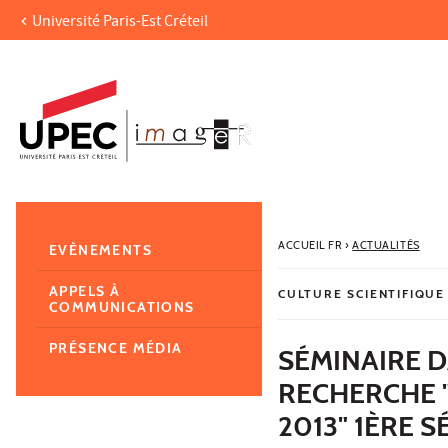
Université Paris-Est Créteil
Aller au contenu
Navigation
Accès directs
Recherche
Navigation secondaire
ACCUEIL FR
›
ACTUALITÉS
EVÈNEMENTS
APPELS À
CULTURE SCIENTIFIQUE
COMMUNICATIONS
PRÉSENCE MÉDIA
SÉMINAIRE 
RECHERCHE "
2013" 1ÈRE 