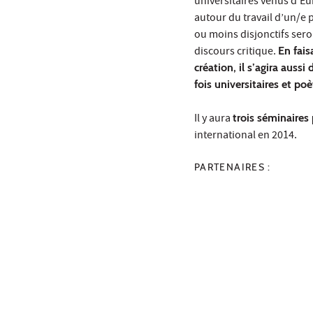
universitaires venus d’Eu
autour du travail d’un/e p
ou moins disjonctifs sero
discours critique.
En fais
création, il s’agira aussi 
fois universitaires et poè
Il y aura
trois séminaires 
international en 2014.
PARTENAIRES :