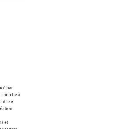
ncé par
Il cherche à
ent le
«
réation.
ns et