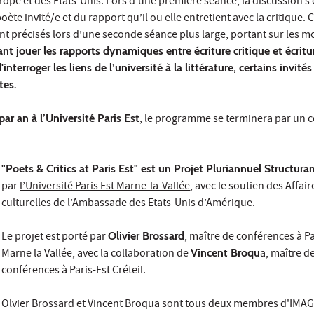
rope et des États-Unis. Lors d’une première séance, la discussion s
oète invité/e et du rapport qu’il ou elle entretient avec la critique. 
nt précisés lors d’une seconde séance plus large, portant sur les 
ant jouer les rapports dynamiques entre écriture critique et écritu
d'interroger les liens de l’université à la littérature, certains invités
tes.
par an à l’Université Paris Est
, le programme se terminera par un 
"Poets & Critics at Paris Est" est un Projet Pluriannuel Structura
par
l’Université Paris Est Marne-la-Vallée
, avec le soutien des Affair
culturelles de l’Ambassade des Etats-Unis d’Amérique.
Le projet est porté par
Olivier Brossard
, maître de conférences à Pa
Marne la Vallée, avec la collaboration de
Vincent Broqu
a, maître d
conférences à Paris-Est Créteil.
Olvier Brossard
et
Vincent Broqua
sont tous deux membres d'IMAG