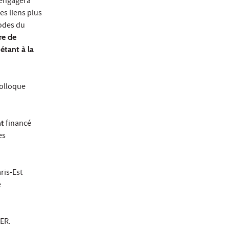
’engagera
Ces liens plus
modes du
re de
 étant à la
colloque
nt
financé
es
ris-Est
e
ER.