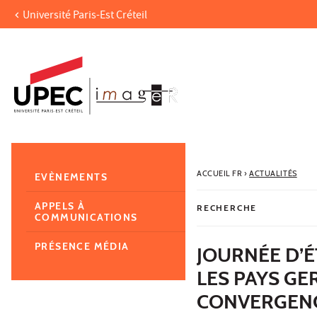
Université Paris-Est Créteil
Aller au contenu
Navigation
Accès directs
Recherche
Navigation secondaire
ACCUEIL FR
›
ACTUALITÉS
EVÈNEMENTS
APPELS À
RECHERCHE
COMMUNICATIONS
PRÉSENCE MÉDIA
JOURNÉE D’É
LES PAYS GE
CONVERGEN