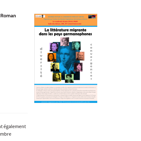
t Roman
ent également
nombre