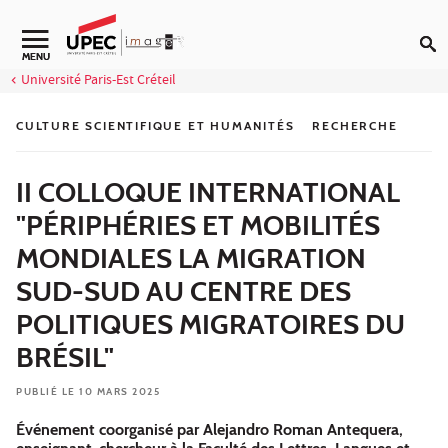
Aller au contenu
Navigation secondaire
MENU
Université Paris-Est Créteil
CULTURE SCIENTIFIQUE ET HUMANITÉS
RECHERCHE
II COLLOQUE INTERNATIONAL
"PÉRIPHÉRIES ET MOBILITÉS
MONDIALES LA MIGRATION
SUD-SUD AU CENTRE DES
POLITIQUES MIGRATOIRES DU
BRÉSIL"
PUBLIÉ LE 10 MARS 2025
Événement coorganisé par Alejandro Roman Antequera,