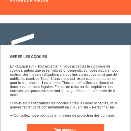
PRÉSENCE MÉDIA
GÉRER LES COOKIES
En cliquant sur « Tout accepter », vous acceptez le stockage de
cookies, autres que essentiels et fonctionnels, sur votre appareil pour
Université Paris-Est Créteil
réaliser des mesures d'audience à des fins statistiques ainsi que de
Faculté des lettres, langues et sciences
publicités (cookies Tiers). L'université est responsable de traitement
pour le site Internet. Les cookies Tiers sont détaillés par domaine
humaines
dans nos mentions légales. En cas de refus ou d'acceptation des
61, avenue du Général de Gaulle
traceurs, vos paramètres seront sauvegardés pour une durée de 6
mois.
94010 Créteil
Si vous souhaitez refuser les cookies après les avoir acceptés, vous
pouvez retirer votre consentement en cliquant sur « Personnaliser ».
➜
Consultez notre politique en matière de protection des données.
Tout accepter