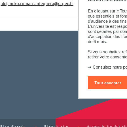
alejandro.roman-antequera@u-pec.fr
En cliquant sur « To
que essentiels et fon
d'audience à des fins 
L'université est resp
sont détaillés par d
d'acceptation des tr
de 6 mois.
Si vous souhaitez re
retirer votre consent
➜
Consultez notre po
Tout accepter