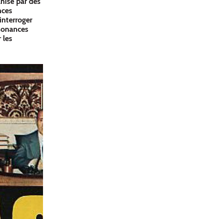
anisé par des
nces
interroger
ésonances
 les