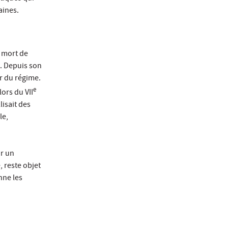
aines.
a mort de
. Depuis son
r du régime.
e
lors du VII
isait des
le,
ur un
 reste objet
nne les