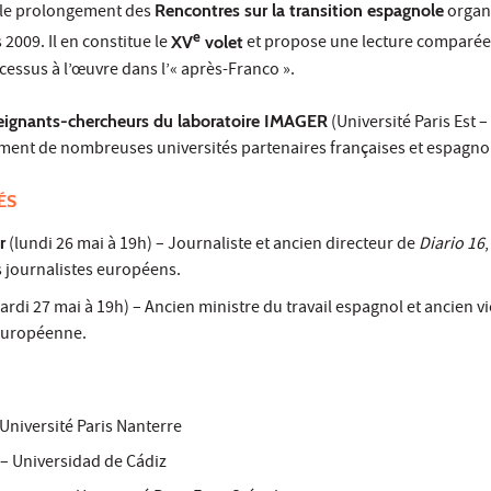
s le prolongement des
Rencontres sur la transition espagnole
organ
e
2009. Il en constitue le
XV
volet
et propose une lecture comparée
ocessus à l’œuvre dans l’« après-Franco ».
eignants-chercheurs du laboratoire IMAGER
(Université Paris Est – 
ent de nombreuses universités partenaires françaises et espagno
ÉS
r
(lundi 26 mai à 19h) – Journaliste et ancien directeur de
Diario 16
s journalistes européens.
rdi 27 mai à 19h) – Ancien ministre du travail espagnol et ancien v
européenne.
Université Paris Nanterre
 – Universidad de Cádiz