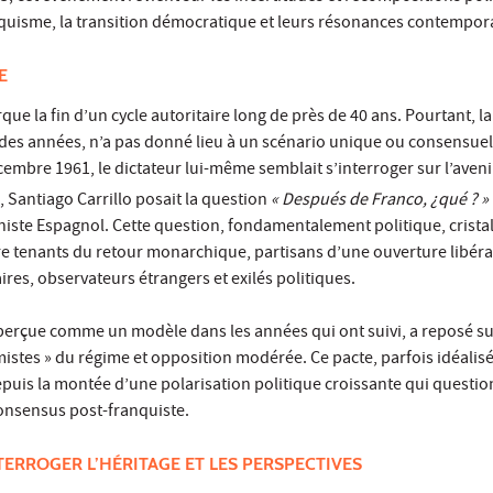
nquisme, la transition démocratique et leurs résonances contempor
E
e la fin d’un cycle autoritaire long de près de 40 ans. Pourtant, l
 des années, n’a pas donné lieu à un scénario unique ou consensuel
embre 1961, le dictateur lui-même semblait s’interroger sur l’aveni
, Santiago Carrillo posait la question
« Después de Franco, ¿qué ? »
ste Espagnol. Cette question, fondamentalement politique, cristall
re tenants du retour monarchique, partisans d’une ouverture libéra
ires, observateurs étrangers et exilés politiques.
 perçue comme un modèle dans les années qui ont suivi, a reposé s
stes » du régime et opposition modérée. Ce pacte, parfois idéalisé,
uis la montée d’une polarisation politique croissante qui questio
nsensus post-franquiste.
ERROGER L’HÉRITAGE ET LES PERSPECTIVES