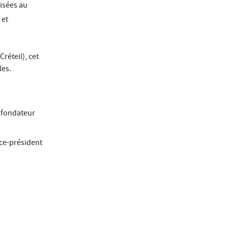
isées au
 et
Créteil), cet
les.
, fondateur
ice-président