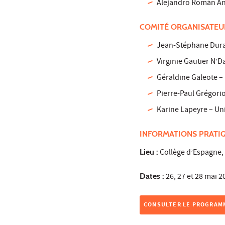
Alejandro Román Ante
COMITÉ ORGANISATEU
Jean-Stéphane Duran
Virginie Gautier N’Da
Géraldine Galeote – 
Pierre-Paul Grégori
Karine Lapeyre – Univ
INFORMATIONS PRATI
Lieu :
Collège d’Espagne, C
Dates :
26, 27 et 28 mai 2
CONSULTER LE PROGRAM