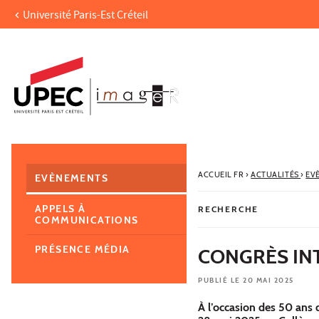
Université Paris-Est Créteil
Aller au contenu
Navigation
Accès directs
Recherche
Navigation secondaire
ACCUEIL FR
›
ACTUALITÉS
›
EV
EVÈNEMENTS
APPELS À
RECHERCHE
COMMUNICATIONS
PRÉSENCE MÉDIA
CONGRÈS INT
PUBLIÉ LE 20 MAI 2025
À l’occasion des 50 ans 