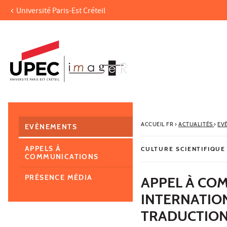
Université Paris-Est Créteil
Aller au contenu
Navigation
Accès directs
Recherche
Navigation secondaire
ACCUEIL FR
›
ACTUALITÉS
›
EV
EVÈNEMENTS
APPELS À
CULTURE SCIENTIFIQUE
COMMUNICATIONS
PRÉSENCE MÉDIA
APPEL À CO
INTERNATION
TRADUCTIONS