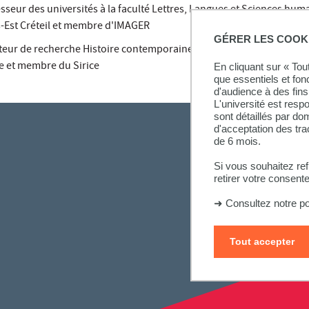
sseur des universités à la faculté Lettres, Langues et Sciences hum
is-Est Créteil et membre d'IMAGER
GÉRER LES COOK
teur de recherche Histoire contemporaine, guerre et genre à l'univer
 et membre du Sirice
En cliquant sur « To
que essentiels et fon
d'audience à des fins 
L'université est resp
sont détaillés par d
d'acceptation des tr
de 6 mois.
Si vous souhaitez re
retirer votre consent
➜
Consultez notre po
Tout accepter