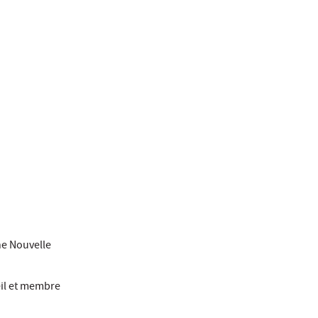
ne Nouvelle
eil et membre