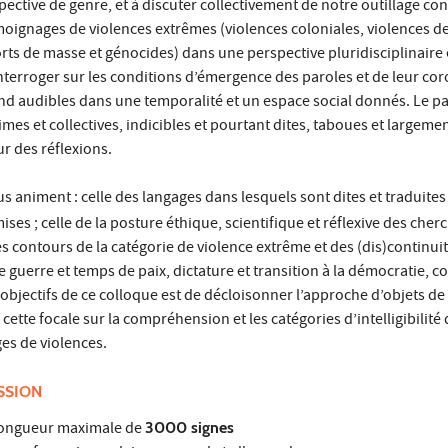
pective de genre, et à discuter collectivement de notre outillage co
moignages de violences extrêmes (violences coloniales, violences d
orts de masse et génocides) dans une perspective pluridisciplinaire 
s’interroger sur les conditions d’émergence des paroles et de leur cor
end audibles dans une temporalité et un espace social donnés. Le 
times et collectives, indicibles et pourtant dites, taboues et largeme
r des réflexions.
s animent : celle des langages dans lesquels sont dites et traduites
ses ; celle de la posture éthique, scientifique et réflexive des cher
es contours de la catégorie de violence extrême et des (dis)continuit
 guerre et temps de paix, dictature et transition à la démocratie, 
 objectifs de ce colloque est de décloisonner l’approche d’objets de
 cette focale sur la compréhension et les catégories d’intelligibilité
es de violences.
SSION
 longueur maximale de
3000 signes