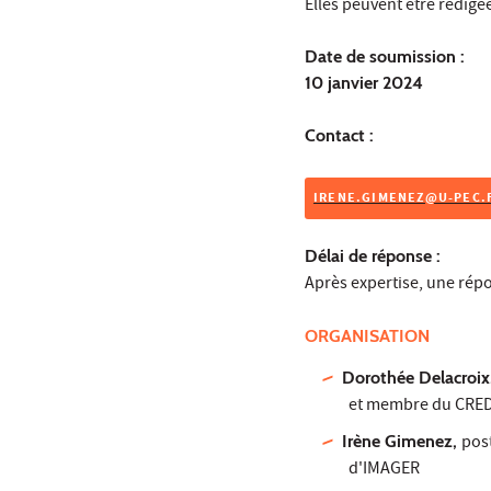
Elles peuvent être rédigé
Date de soumission :
10 janvier 2024
Contact :
IRENE.GIMENEZ@U-PEC.
Délai de réponse :
Après expertise, une rép
ORGANISATION
Dorothée Delacroix
et membre du CRE
Irène Gimenez,
pos
d'IMAGER