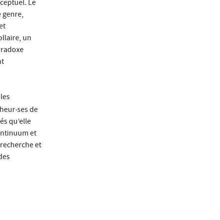
nceptuel. Le
e genre,
et
ollaire, un
paradoxe
nt
 les
cheur‧ses de
és qu’elle
continuum et
 recherche et
 des