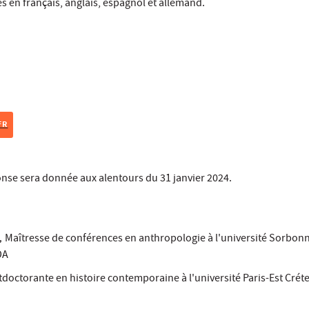
es en français, anglais, espagnol et allemand.
FR
onse sera donnée aux alentours du 31 janvier 2024.
,
Maîtresse de conférences en anthropologie à l'université Sorbon
DA
tdoctorante en histoire contemporaine à l'université Paris-Est Crét