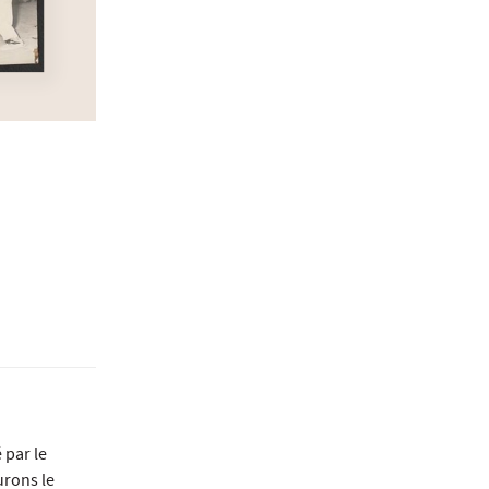
 par le
urons le