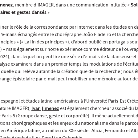
imenez
, membre d’IMAGER, dans une communication intitulée «
Sol
laires et gestes dansés
»
ner le rôle de la correspondance par internet dans les études en 
’e-mails échangés entre le chorégraphe João Fiadeiro et la cherch
incipios » (« La fin des principes »), d’abord publié en portugais sous
16) – mais également sur notre expérience comme éditeur de l’ouvra
024), dans lequel on peut lire une série d’e-mails de la danseuse 
alyse examinera dans un premier temps les modulations de l’écritur
uelle qui relève autant de la création que de la recherche ; nous 
change épistolaire par e-mail peut mobiliser une mémoire autour de
espagnol et études latino-américaines à l’Université Paris-Est Créte
atoire IMAGER),
Ivan Jimenez
est également chercheur associé du l
 Paris 8 (Groupe danse, geste et corporéité). Il mène actuellement 
ations chorégraphiques et les enjeux du nationalisme dans le parco
en Amérique latine, au milieu du XXe siècle : Alicia, Fernando et Al