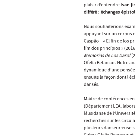
plaisir d’entendre
Ivan J
différé : échanges épisto
Nous souhaiterions exami
appuyant sur un corpus d
Caspão – « El fin de los pr
fím dos princípios » (20
Memorias de Los Darof
(2
Ofelia Betancur. Notre an
dynamique d’une pensée d
ensuite la façon dont l’é
dansés.
Maître de conférences en 
(Département LEA, labor
Musidanse de l’Université
recherches sur les circul
plusieurs danseur·euse·s 