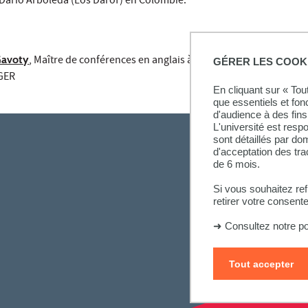
 Darío Arboleda (Los Darof) en Colombie.
Gavoty
, Maître de conférences en anglais à l'AEI International Sch
GÉRER LES COOK
AGER
En cliquant sur « To
que essentiels et fon
d'audience à des fins 
L'université est resp
sont détaillés par d
d'acceptation des tr
de 6 mois.
Si vous souhaitez re
retirer votre consent
➜
Consultez notre po
Tout accepter