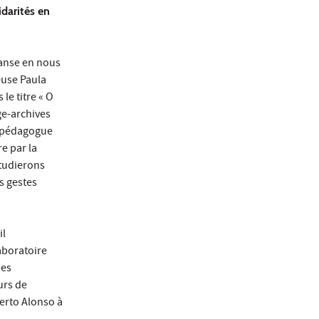
idarités en
danse en nous
euse Paula
 le titre « O
ge-archives
et pédagogue
e par la
étudierons
s gestes
il
aboratoire
des
urs de
berto Alonso à