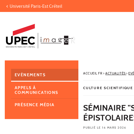
Université Paris-Est Créteil
Aller au contenu
Navigation
Accès directs
Recherche
Navigation secondaire
ACCUEIL FR
›
ACTUALITÉS
›
EV
EVÈNEMENTS
APPELS À
CULTURE SCIENTIFIQUE
COMMUNICATIONS
PRÉSENCE MÉDIA
SÉMINAIRE "
ÉPISTOLAIRE
PUBLIÉ LE 16 MARS 2026