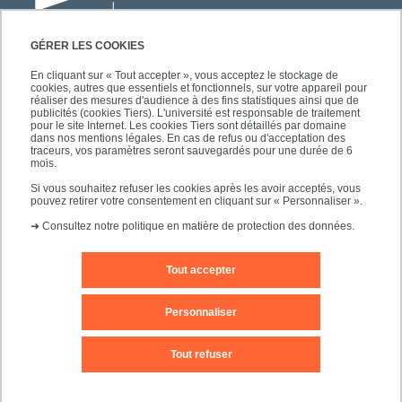
GÉRER LES COOKIES
En cliquant sur « Tout accepter », vous acceptez le stockage de
cookies, autres que essentiels et fonctionnels, sur votre appareil pour
Université Paris-Est Créteil
réaliser des mesures d'audience à des fins statistiques ainsi que de
Faculté des lettres, langues et sciences
publicités (cookies Tiers). L'université est responsable de traitement
pour le site Internet. Les cookies Tiers sont détaillés par domaine
humaines
dans nos mentions légales. En cas de refus ou d'acceptation des
61, avenue du Général de Gaulle
traceurs, vos paramètres seront sauvegardés pour une durée de 6
mois.
94010 Créteil
Si vous souhaitez refuser les cookies après les avoir acceptés, vous
pouvez retirer votre consentement en cliquant sur « Personnaliser ».
➜
Consultez notre politique en matière de protection des données.
Tout accepter
Editeur du site
Mentions légales
Contact
Personnaliser
Plan d'accès
Plan du site
Tout refuser
Accessibilité des sites de l'UPEC : non conforme