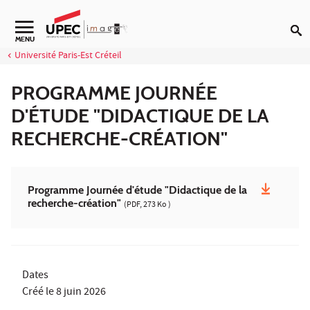
Aller au contenu
Navigation secondaire
MENU
Université Paris-Est Créteil
PROGRAMME JOURNÉE
D'ÉTUDE "DIDACTIQUE DE LA
RECHERCHE-CRÉATION"
Programme Journée d'étude "Didactique de la
recherche-création"
(PDF, 273 Ko )
Dates
Créé le
8 juin 2026