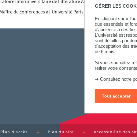
toire Interuniversitaire de Littérature Américaine. (LILAC)
GÉRER LES COOK
 Maître de conférences à l'Université Paris-Daupine PSL.
En cliquant sur « To
que essentiels et fon
d'audience à des fins 
L'université est resp
sont détaillés par d
d'acceptation des tr
de 6 mois.
Si vous souhaitez re
retirer votre consent
➜
Consultez notre po
Tout accepter
Plan d'accès
Plan du site
Accessibilité des s