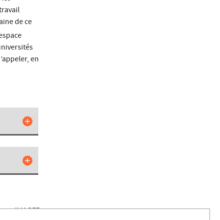
travail
aine de ce
’espace
universités
d’appeler, en
toire IMAGER