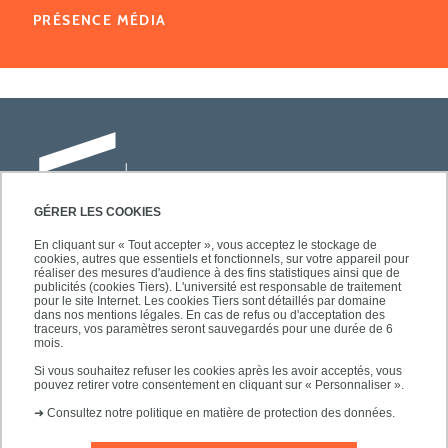
PRÉSENCE MÉDIA
GÉRER LES COOKIES
En cliquant sur « Tout accepter », vous acceptez le stockage de
cookies, autres que essentiels et fonctionnels, sur votre appareil pour
Université Paris-Est Créteil
réaliser des mesures d'audience à des fins statistiques ainsi que de
Faculté des lettres, langues et sciences
publicités (cookies Tiers). L'université est responsable de traitement
pour le site Internet. Les cookies Tiers sont détaillés par domaine
humaines
dans nos mentions légales. En cas de refus ou d'acceptation des
61, avenue du Général de Gaulle
traceurs, vos paramètres seront sauvegardés pour une durée de 6
mois.
94010 Créteil
Si vous souhaitez refuser les cookies après les avoir acceptés, vous
pouvez retirer votre consentement en cliquant sur « Personnaliser ».
➜
Consultez notre politique en matière de protection des données.