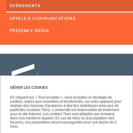
EVÈNEMENTS
APPELS À COMMUNICATIONS
PRÉSENCE MÉDIA
GÉRER LES COOKIES
En cliquant sur « Tout accepter », vous acceptez le stockage de
cookies, autres que essentiels et fonctionnels, sur votre appareil pour
Université Paris-Est Créteil
réaliser des mesures d'audience à des fins statistiques ainsi que de
Faculté des lettres, langues et sciences
publicités (cookies Tiers). L'université est responsable de traitement
pour le site Internet. Les cookies Tiers sont détaillés par domaine
humaines
dans nos mentions légales. En cas de refus ou d'acceptation des
61, avenue du Général de Gaulle
traceurs, vos paramètres seront sauvegardés pour une durée de 6
mois.
94010 Créteil