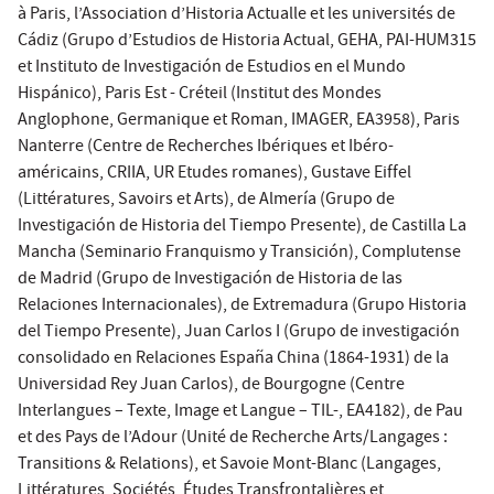
à Paris, l’Association d’Historia Actualle et les universités de
Cádiz (Grupo d’Estudios de Historia Actual, GEHA, PAI-HUM315
et Instituto de Investigación de Estudios en el Mundo
Hispánico), Paris Est - Créteil (Institut des Mondes
Anglophone, Germanique et Roman, IMAGER, EA3958), Paris
Nanterre (Centre de Recherches Ibériques et Ibéro-
américains, CRIIA, UR Etudes romanes), Gustave Eiffel
(Littératures, Savoirs et Arts), de Almería (Grupo de
Investigación de Historia del Tiempo Presente), de Castilla La
Mancha (Seminario Franquismo y Transición), Complutense
de Madrid (Grupo de Investigación de Historia de las
Relaciones Internacionales), de Extremadura (Grupo Historia
del Tiempo Presente), Juan Carlos I (Grupo de investigación
consolidado en Relaciones España China (1864-1931) de la
Universidad Rey Juan Carlos), de Bourgogne (Centre
Interlangues – Texte, Image et Langue – TIL-, EA4182), de Pau
et des Pays de l’Adour (Unité de Recherche Arts/Langages :
Transitions & Relations), et Savoie Mont-Blanc (Langages,
Littératures, Sociétés, Études Transfrontalières et