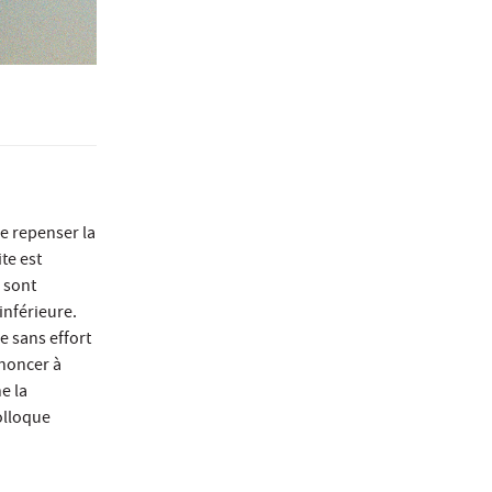
e repenser la
ite est
 sont
inférieure.
e sans effort
enoncer à
e la
olloque