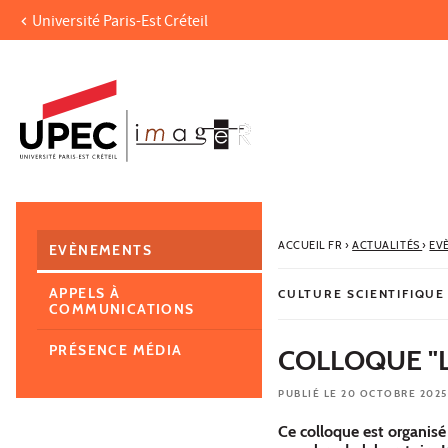
Université Paris-Est Créteil
Aller au contenu
Navigation
Accès directs
Recherche
Navigation secondaire
ACCUEIL FR
›
ACTUALITÉS
›
EV
EVÈNEMENTS
APPELS À
CULTURE SCIENTIFIQUE
COMMUNICATIONS
PRÉSENCE MÉDIA
COLLOQUE "L
PUBLIÉ LE 20 OCTOBRE 2025
Ce colloque est organisé 