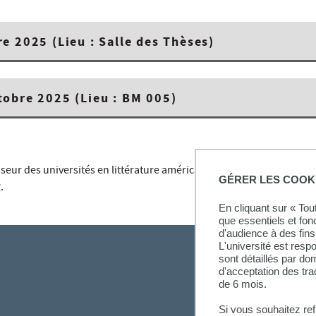
e 2025 (Lieu : Salle des Thèses)
tobre 2025 (Lieu : BM 005)
sseur des universités en littérature américaine à l’UPEC et membre 
GÉRER LES COOK
.
En cliquant sur « To
que essentiels et fon
d'audience à des fins 
L'université est resp
sont détaillés par d
d'acceptation des tr
de 6 mois.
Si vous souhaitez re