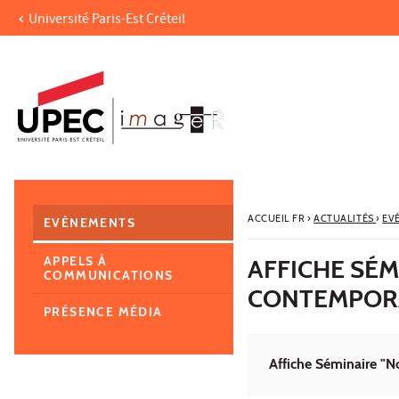
Université Paris-Est Créteil
Aller au contenu
Navigation
Accès directs
Recherche
Navigation secondaire
ACCUEIL FR
›
ACTUALITÉS
›
EV
EVÈNEMENTS
APPELS À
AFFICHE SÉM
COMMUNICATIONS
CONTEMPOR
PRÉSENCE MÉDIA
Affiche Séminaire "N