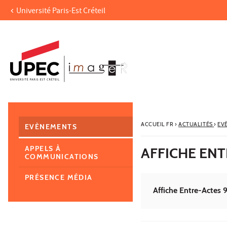
Université Paris-Est Créteil
Aller au contenu
Navigation
Accès directs
Recherche
Navigation secondaire
ACCUEIL FR
›
ACTUALITÉS
›
EV
EVÈNEMENTS
APPELS À
AFFICHE ENT
COMMUNICATIONS
PRÉSENCE MÉDIA
Affiche Entre-Actes 