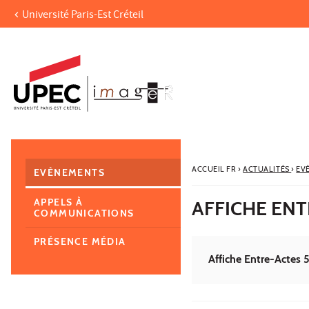
Université Paris-Est Créteil
Aller au contenu
Navigation
Accès directs
Recherche
Navigation secondaire
ACCUEIL FR
›
ACTUALITÉS
›
EV
EVÈNEMENTS
APPELS À
AFFICHE ENT
COMMUNICATIONS
PRÉSENCE MÉDIA
Affiche Entre-Actes 